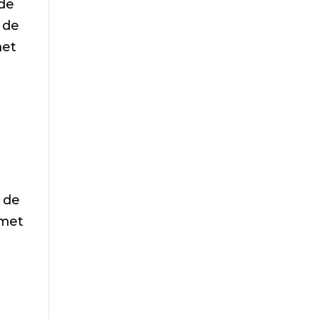
nde
 de
met
 de
 met