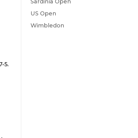
Sardinia Open
US Open
Wimbledon
7-5.