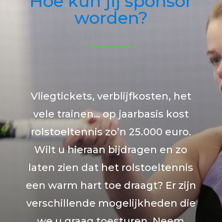
Hoe kun jij sponsor
worden?
Vliegtickets, verblijfkosten, het
vele trainen… op jaarbasis kost
rolstoeltennis zo’n 25.000 euro.
Wilt u hieraan bijdragen en zo
laten zien dat het rolstoeltennis
een warm hart toe draagt? Er zijn
verschillende mogelijkheden die
we u graag toesturen. Neem