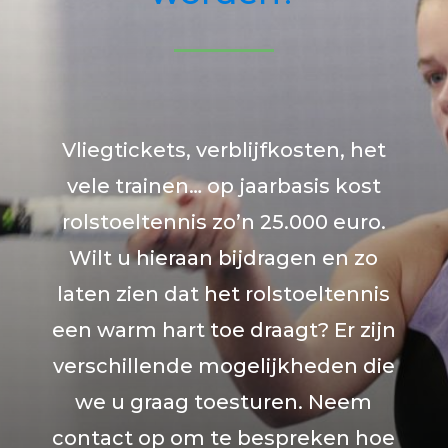
Vliegtickets, verblijfkosten, het
vele trainen… op jaarbasis kost
rolstoeltennis zo’n 25.000 euro.
Wilt u hieraan bijdragen en zo
laten zien dat het rolstoeltennis
een warm hart toe draagt? Er zijn
verschillende mogelijkheden die
we u graag toesturen. Neem
contact op om te bespreken hoe