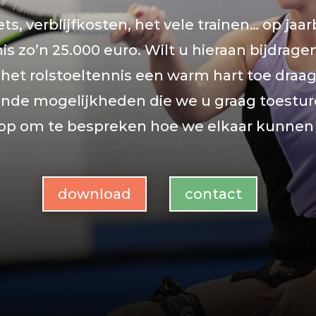
ets, verblijfkosten, het vele trainen… op jaar
is zo’n 25.000 euro. Wilt u hieraan bijdrage
 het rolstoeltennis een warm hart toe draagt
lende mogelijkheden die we u graag toestu
 op om te bespreken hoe we elkaar kunnen
download
contact