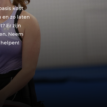
basis kost
n en zo laten
? Er zijn
ren. Neem
 helpen!