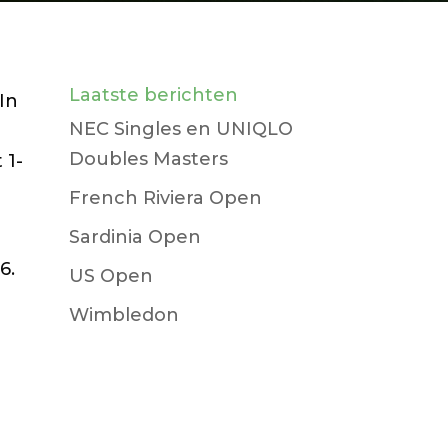
Laatste berichten
In
NEC Singles en UNIQLO
Doubles Masters
 1-
French Riviera Open
Sardinia Open
d
6.
US Open
Wimbledon