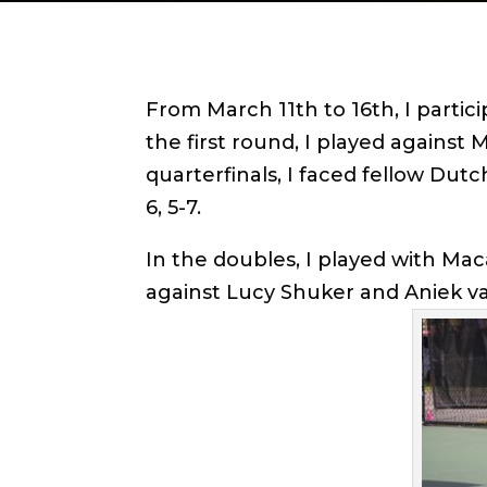
From March 11th to 16th, I partic
the first round, I played against 
quarterfinals, I faced fellow Dut
6, 5-7.
In the doubles, I played with Mac
against Lucy Shuker and Aniek van