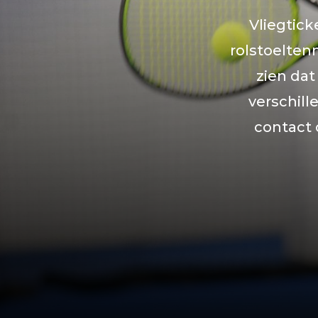
Vliegtick
rolstoeltenn
zien dat
verschil
contact