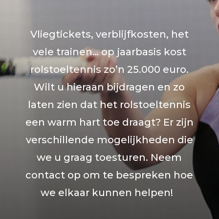
Vliegtickets, verblijfkosten, het
vele trainen… op jaarbasis kost
rolstoeltennis zo’n 25.000 euro.
Wilt u hieraan bijdragen en zo
laten zien dat het rolstoeltennis
een warm hart toe draagt? Er zijn
verschillende mogelijkheden die
we u graag toesturen. Neem
contact op om te bespreken hoe
we elkaar kunnen helpen!