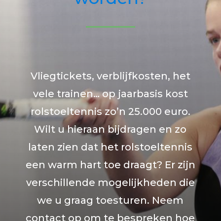
Vliegtickets, verblijfkosten, het
vele trainen… op jaarbasis kost
rolstoeltennis zo’n 25.000 euro.
Wilt u hieraan bijdragen en zo
laten zien dat het rolstoeltennis
een warm hart toe draagt? Er zijn
verschillende mogelijkheden die
we u graag toesturen. Neem
contact op om te bespreken hoe